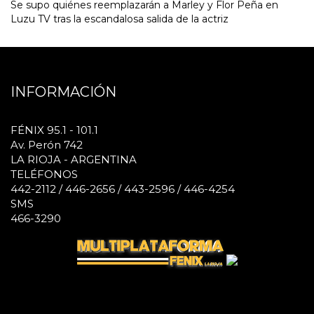
Se supo quiénes reemplazarán a Marley y Flor Peña en
Luzu TV tras la escandalosa salida de la actriz
INFORMACIÓN
FÉNIX 95.1 - 101.1
Av. Perón 742
LA RIOJA - ARGENTINA
TELÉFONOS
442-2112 / 446-2656 / 443-2596 / 446-4254
SMS
466-3290