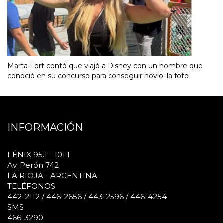
Marta Fort contó que viajó a Disney con un hombre que
conoció en su concurso para conseguir novio: la foto
INFORMACIÓN
FÉNIX 95.1 - 101.1
Av. Perón 742
LA RIOJA - ARGENTINA
TELÉFONOS
442-2112 / 446-2656 / 443-2596 / 446-4254
SMS
466-3290