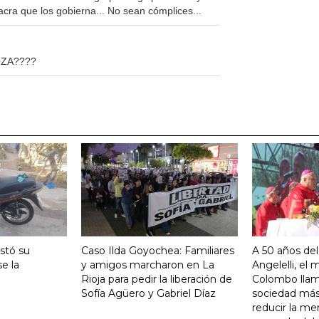
acra que los gobierna... No sean cómplices...
OZA????
stó su
Caso Ilda Goyochea: Familiares
A 50 años del
e la
y amigos marcharon en La
Angelelli, el
Rioja para pedir la liberación de
Colombo llam
Sofía Agüero y Gabriel Díaz
sociedad más 
reducir la me