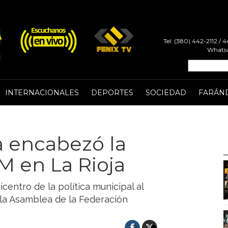
Tel: (380) 442-2112 /
Whatsa
INTERNACIONALES
DEPORTES
SOCIEDAD
FARÁN
 encabezó la
M en La Rioja
icentro de la política municipal al
a la Asamblea de la Federación