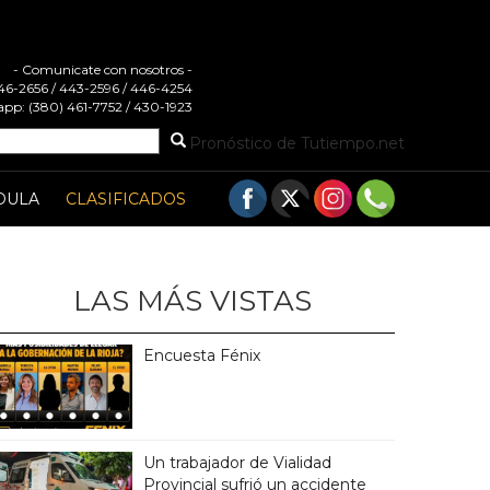
- Comunicate con nosotros -
 446-2656 / 443-2596 / 446-4254
pp: (380) 461-7752 / 430-1923
Pronóstico de Tutiempo.net
DULA
CLASIFICADOS
LAS MÁS VISTAS
Encuesta Fénix
Un trabajador de Vialidad
Provincial sufrió un accidente