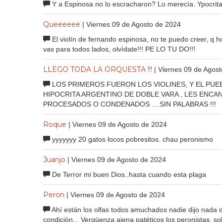
Y a Espinosa no lo escracharon? Lo merecía. Ypocrita
Queeeeee
| Viernes 09 de Agosto de 2024
El violín de fernando espinosa, no te puedo creer, q hd
vas para todos lados, olvídate!!! PE LO TU DO!!!
LLEGO TODA LA ORQUESTA !!!
| Viernes 09 de Agos
LOS PRIMEROS FUERON LOS VIOLINES, Y EL PUEB
HIPOCRITA ARGENTINO DE DOBLE VARA , LES ENCA
PROCESADOS O CONDENADOS ....SIN PALABRAS !!!
Roque
| Viernes 09 de Agosto de 2024
yyyyyyy 20 gatos locos pobresitos. chau peronismo
Juanjo
| Viernes 09 de Agosto de 2024
De Terror mi buen Dios..hasta cuando esta plaga
Peron
| Viernes 09 de Agosto de 2024
Ahí están los olfas todos amuchados nadie dijo nada 
condición... Vergüenza ajena patéticos los peronistas, 