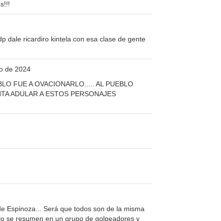
s!!!
p dale ricardiro kintela con esa clase de gente
to de 2024
LO FUE A OVACIONARLO..... AL PUEBLO
NTA ADULAR A ESTOS PERSONAJES
de Espinoza... Será que todos son de la misma
solo se resumen en un grupo de golpeadores y