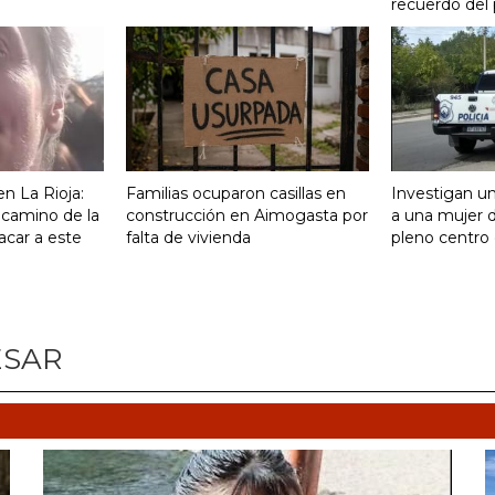
recuerdo del
n La Rioja:
Familias ocuparon casillas en
Investigan un
 camino de la
construcción en Aimogasta por
a una mujer 
acar a este
falta de vivienda
pleno centro 
ESAR