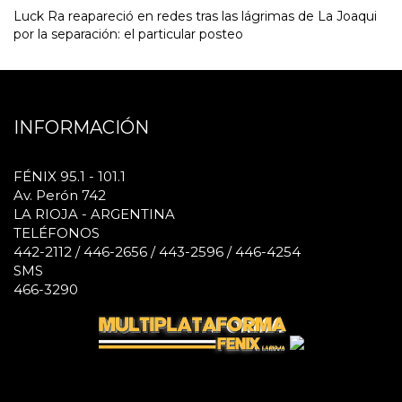
Luck Ra reapareció en redes tras las lágrimas de La Joaqui
por la separación: el particular posteo
INFORMACIÓN
FÉNIX 95.1 - 101.1
Av. Perón 742
LA RIOJA - ARGENTINA
TELÉFONOS
442-2112 / 446-2656 / 443-2596 / 446-4254
SMS
466-3290