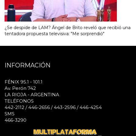
¿Se despide de LAM? Ángel de Brito reveló que recibió una
tentadora propuesta televisiva: "Me sorprendió"
INFORMACIÓN
FÉNIX 95.1 - 101.1
Av. Perón 742
LA RIOJA - ARGENTINA
TELÉFONOS
442-2112 / 446-2656 / 443-2596 / 446-4254
SMS
466-3290