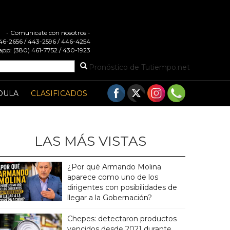
- Comunicate con nosotros -
 446-2656 / 443-2596 / 446-4254
pp: (380) 461-7752 / 430-1923
Pronóstico de Tutiempo.net
DULA
CLASIFICADOS
LAS MÁS VISTAS
¿Por qué Armando Molina
aparece como uno de los
dirigentes con posibilidades de
llegar a la Gobernación?
Chepes: detectaron productos
vencidos desde 2021 durante