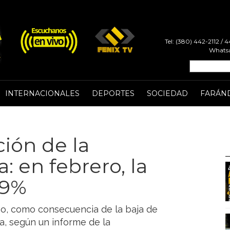
Tel: (380) 442-2112 /
Whatsa
INTERNACIONALES
DEPORTES
SOCIEDAD
FARÁN
ión de la
: en febrero, la
,9%
mo, como consecuencia de la baja de
ca, según un informe de la