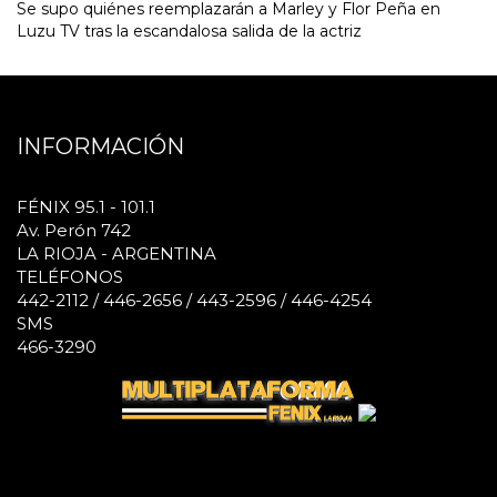
Se supo quiénes reemplazarán a Marley y Flor Peña en
Luzu TV tras la escandalosa salida de la actriz
INFORMACIÓN
FÉNIX 95.1 - 101.1
Av. Perón 742
LA RIOJA - ARGENTINA
TELÉFONOS
442-2112 / 446-2656 / 443-2596 / 446-4254
SMS
466-3290