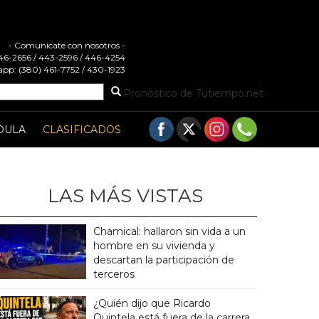
- Comunicate con nosotros -
 446-2656 / 443-2596 / 446-4254
pp: (380) 461-7752 / 430-1923
Pronóstico de Tutiempo.net
DULA
CLASIFICADOS
LAS MÁS VISTAS
Chamical: hallaron sin vida a un
hombre en su vivienda y
descartan la participación de
terceros
¿Quién dijo que Ricardo
Quintela está fuera de la carrera