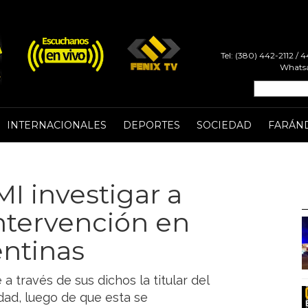
Tel: (380) 442-2112 /
Whatsa
INTERNACIONALES
DEPORTES
SOCIEDAD
FARÁN
FMI investigar a
ntervención en
entinas
a través de sus dichos la titular del
idad, luego de que esta se