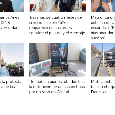
uenos Aires
Tras más de cuatro meses de
Mauro Icardi 
 124,8
silencio, Fabiola Yañez
estarían en cri
s en default
reapareció en sus redes
escándalo: “E
sociales: el posteo y el mensaje
días abandonó
sueños”
 la protesta
Recuperan bienes robados tras
Motociclista 
sa de las
la detención de un sospechoso
tras un choq
por un robo en Capital
Francisco