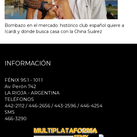
Bombazo en el mercado: histórico club español quiere a
Icardi y dónde busca casa con la China Suárez
INFORMACIÓN
FÉNIX 95.1 - 101.1
Av. Perón 742
LA RIOJA - ARGENTINA
TELÉFONOS
442-2112 / 446-2656 / 443-2596 / 446-4254
SMS
466-3290