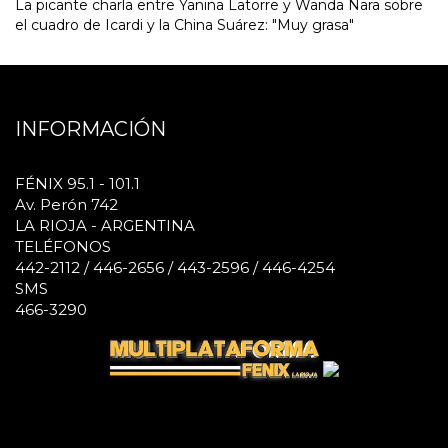
La picante charla entre Yanina Latorre y Wanda Nara sobre
el cuadro de Icardi y la China Suárez: "Muy grasa"
INFORMACIÓN
FÉNIX 95.1 - 101.1
Av. Perón 742
LA RIOJA - ARGENTINA
TELÉFONOS
442-2112 / 446-2656 / 443-2596 / 446-4254
SMS
466-3290