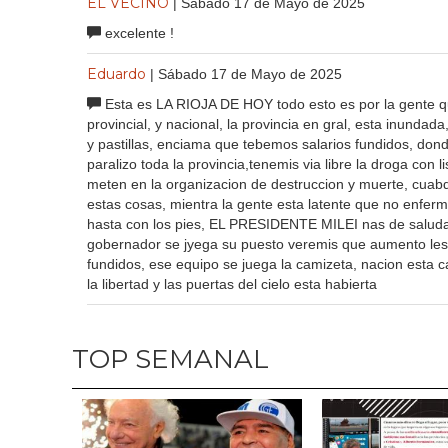
EL VECINO
| Sábado 17 de Mayo de 2025
excelente !
Eduardo
| Sábado 17 de Mayo de 2025
Esta es LA RIOJA DE HOY todo esto es por la gente qu
provincial, y nacional, la provincia en gral, esta inundada
y pastillas, enciama que tebemos salarios fundidos, do
paralizo toda la provincia,tenemis via libre la droga con 
meten en la organizacion de destruccion y muerte, cuabdo 
estas cosas, mientra la gente esta latente que no enferme
hasta con los pies, EL PRESIDENTE MILEI nas de saludar 
gobernador se jyega su puesto veremis que aumento les d
fundidos, ese equipo se juega la camizeta, nacion esta c
la libertad y las puertas del cielo esta habierta
TOP SEMANAL