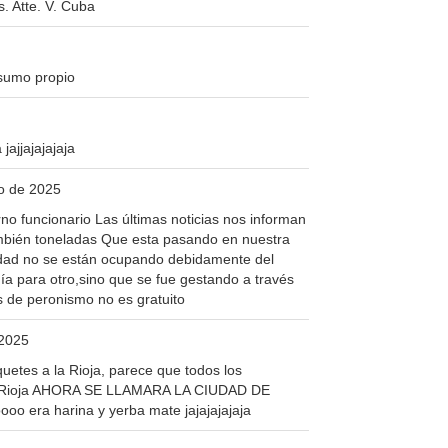
. Atte. V. Cuba
nsumo propio
ajjajajajaja
o de 2025
o funcionario Las últimas noticias nos informan
también toneladas Que esta pasando en nuestra
idad no se están ocupando debidamente del
a para otro,sino que se fue gestando a través
s de peronismo no es gratuito
 2025
etes a la Rioja, parece que todos los
eva Rioja AHORA SE LLAMARA LA CIUDAD DE
ra harina y yerba mate jajajajajaja