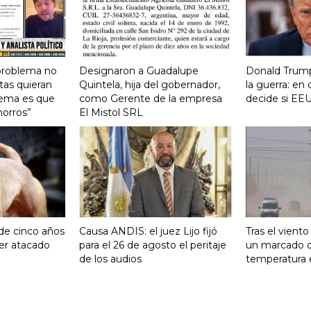
 problema no
Designaron a Guadalupe
Donald Trump
tas quieran
Quintela, hija del gobernador,
la guerra: e
lema es que
como Gerente de la empresa
decide si EEU
horros”
El Mistol SRL
 de cinco años
Causa ANDIS: el juez Lijo fijó
Tras el vient
ser atacado
para el 26 de agosto el peritaje
un marcado 
de los audios
temperatura 