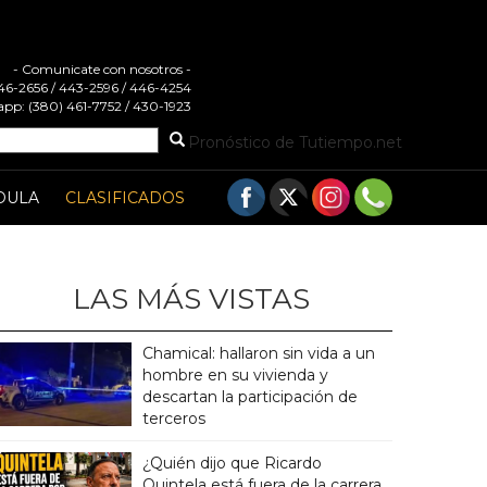
- Comunicate con nosotros -
 446-2656 / 443-2596 / 446-4254
pp: (380) 461-7752 / 430-1923
Pronóstico de Tutiempo.net
DULA
CLASIFICADOS
LAS MÁS VISTAS
Chamical: hallaron sin vida a un
hombre en su vivienda y
descartan la participación de
terceros
¿Quién dijo que Ricardo
Quintela está fuera de la carrera