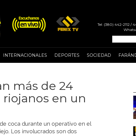
Tel: (380) 442-2112 /
Whatsa
INTERNACIONALES
DEPORTES
SOCIEDAD
FARÁN
an más de 24
s riojanos en un
s de coca durante un operativo en el
iejo. Los involucrados son dos