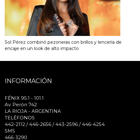
Sol Pérez combinó pezoneras con brillos y lencería de
encaje en un look de alto impacto
INFORMACIÓN
FÉNIX 95.1 - 101.1
Av. Perón 742
LA RIOJA - ARGENTINA
TELÉFONOS
442-2112 / 446-2656 / 443-2596 / 446-4254
SMS
466-3290