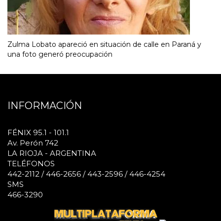
Zulma Lobato apareció en situación de calle en Paraná y
una foto generó preocupación
INFORMACIÓN
FÉNIX 95.1 - 101.1
Av. Perón 742
LA RIOJA - ARGENTINA
TELÉFONOS
442-2112 / 446-2656 / 443-2596 / 446-4254
SMS
466-3290