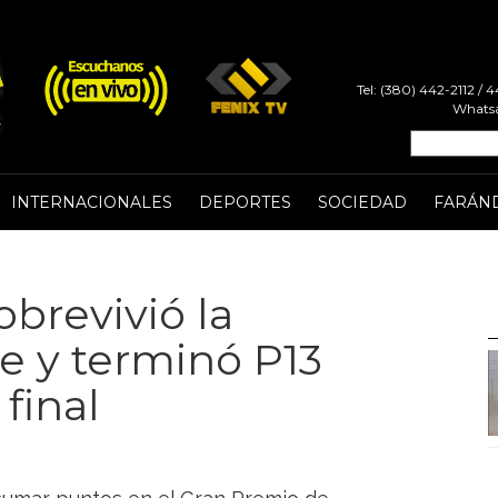
Tel: (380) 442-2112 /
Whatsa
INTERNACIONALES
DEPORTES
SOCIEDAD
FARÁN
obrevivió la
ne y terminó P13
final