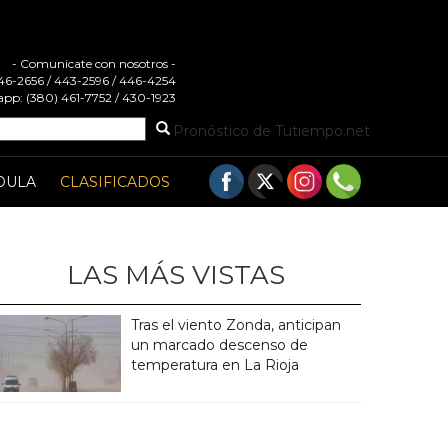
- Comunicate con nosotros -
 446-2656 / 443-2596 / 446-4254
pp: (380) 461-7752 / 430-1923
Pronóstico de Tutiempo.net
DULA
CLASIFICADOS
LAS MÁS VISTAS
Tras el viento Zonda, anticipan
un marcado descenso de
temperatura en La Rioja