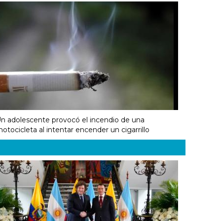
n adolescente provocó el incendio de una
otocicleta al intentar encender un cigarrillo