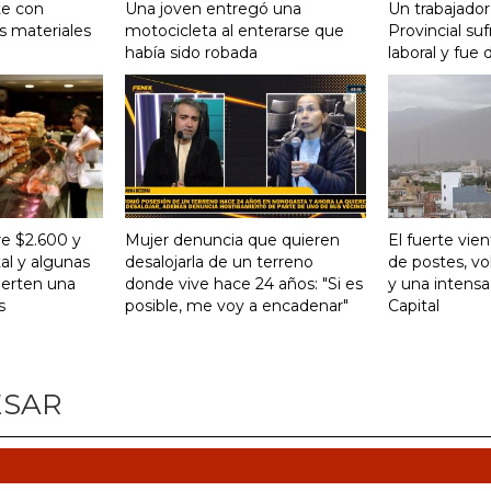
te con
Una joven entregó una
Un trabajador
s materiales
motocicleta al enterarse que
Provincial su
había sido robada
laboral y fue 
re $2.600 y
Mujer denuncia que quieren
El fuerte vie
al y algunas
desalojarla de un terreno
de postes, vo
ierten una
donde vive hace 24 años: "Si es
y una intensa
s
posible, me voy a encadenar"
Capital
ESAR