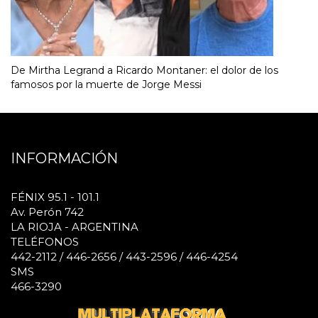
De Mirtha Legrand a Ricardo Montaner: el dolor de los
famosos por la muerte de Jorge Messi
INFORMACIÓN
FÉNIX 95.1 - 101.1
Av. Perón 742
LA RIOJA - ARGENTINA
TELÉFONOS
442-2112 / 446-2656 / 443-2596 / 446-4254
SMS
466-3290