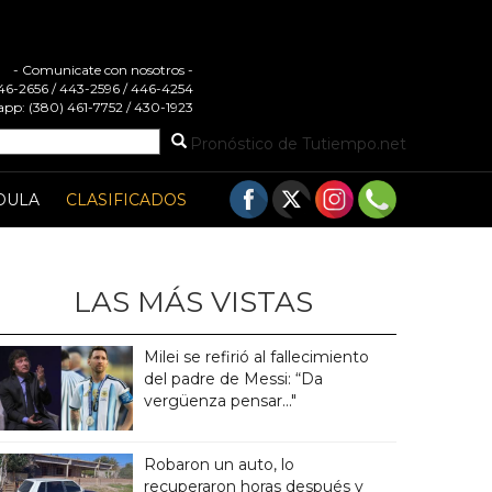
- Comunicate con nosotros -
 446-2656 / 443-2596 / 446-4254
pp: (380) 461-7752 / 430-1923
Pronóstico de Tutiempo.net
DULA
CLASIFICADOS
LAS MÁS VISTAS
Milei se refirió al fallecimiento
del padre de Messi: “Da
vergüenza pensar..."
Robaron un auto, lo
recuperaron horas después y