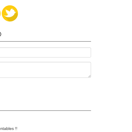
O
ntables !!