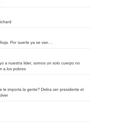
.
ichard
oja. Por suerte ya se van....
yo a nuestra lider, somos un solo cuerpo no
n a los pobres
 le importa la gente? Delira ser presidente el
olver