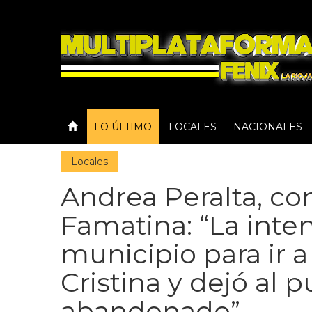
LO ÚLTIMO
LOCALES
NACIONALES
Locales
Andrea Peralta, co
Famatina: “La inte
municipio para ir 
Cristina y dejó al 
abandonado”