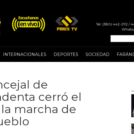
Tel: (380) 442-2112 /
Whatsa
INTERNACIONALES
DEPORTES
SOCIEDAD
FARÁN
ncejal de
ndenta cerró el
a la marcha de
pueblo