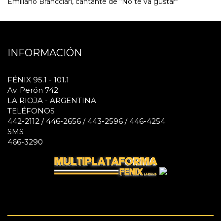
Emiliano Brancciari, cantante de “No te va gustar”
INFORMACIÓN
FÉNIX 95.1 - 101.1
Av. Perón 742
LA RIOJA - ARGENTINA
TELÉFONOS
442-2112 / 446-2656 / 443-2596 / 446-4254
SMS
466-3290