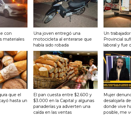
te con
Una joven entregó una
Un trabajador
s materiales
motocicleta al enterarse que
Provincial su
había sido robada
laboral y fue 
gura que el
El pan cuesta entre $2.600 y
Mujer denunc
ayó hasta un
$3.000 en la Capital y algunas
desalojarla d
panaderías ya advierten una
donde vive ha
caída en las ventas
posible, me 