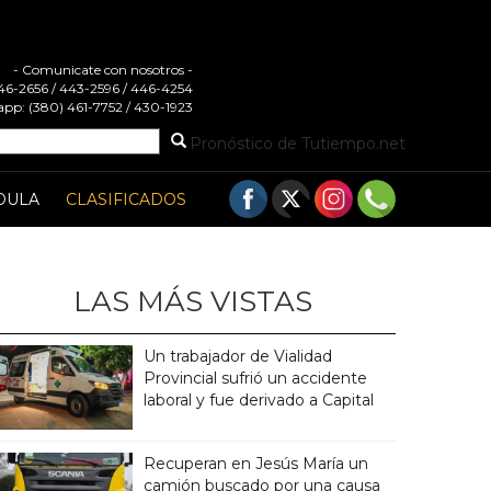
- Comunicate con nosotros -
 446-2656 / 443-2596 / 446-4254
pp: (380) 461-7752 / 430-1923
Pronóstico de Tutiempo.net
DULA
CLASIFICADOS
LAS MÁS VISTAS
Un trabajador de Vialidad
Provincial sufrió un accidente
laboral y fue derivado a Capital
Recuperan en Jesús María un
camión buscado por una causa