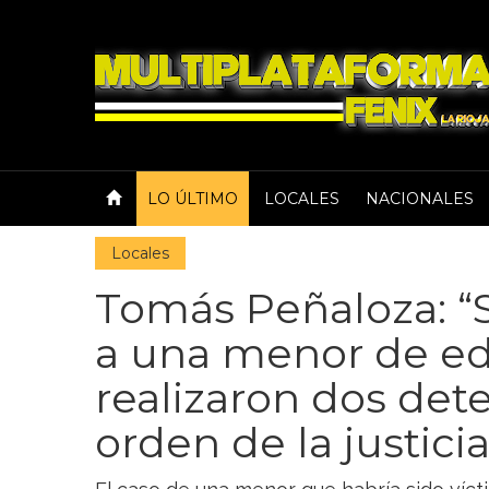
LO ÚLTIMO
LOCALES
NACIONALES
Locales
Tomás Peñaloza: “S
a una menor de ed
realizaron dos det
orden de la justicia