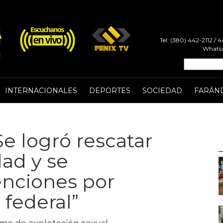
Tel: (380) 442-2112 /
Whatsa
INTERNACIONALES
DEPORTES
SOCIEDAD
FARÁN
e logró rescatar
ad y se
enciones por
 federal”