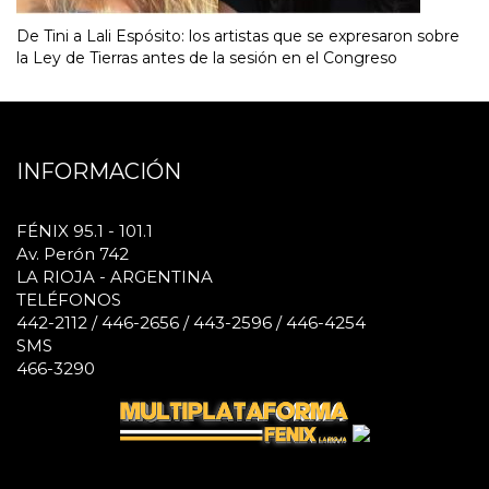
De Tini a Lali Espósito: los artistas que se expresaron sobre
la Ley de Tierras antes de la sesión en el Congreso
INFORMACIÓN
FÉNIX 95.1 - 101.1
Av. Perón 742
LA RIOJA - ARGENTINA
TELÉFONOS
442-2112 / 446-2656 / 443-2596 / 446-4254
SMS
466-3290