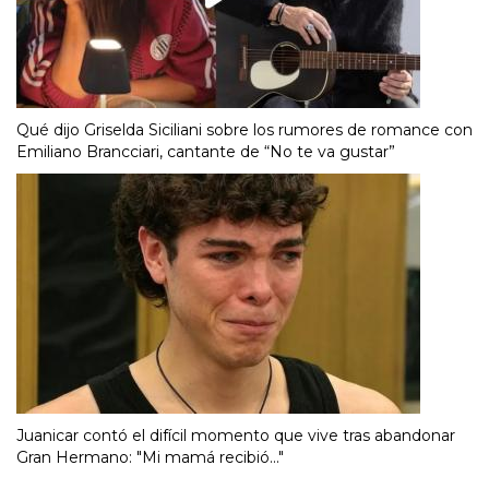
Qué dijo Griselda Siciliani sobre los rumores de romance con
Emiliano Brancciari, cantante de “No te va gustar”
Juanicar contó el difícil momento que vive tras abandonar
Gran Hermano: "Mi mamá recibió..."