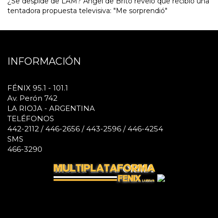
¿Se despide de LAM? Ángel de Brito reveló que recibió una
tentadora propuesta televisiva: "Me sorprendió"
INFORMACIÓN
FÉNIX 95.1 - 101.1
Av. Perón 742
LA RIOJA - ARGENTINA
TELÉFONOS
442-2112 / 446-2656 / 443-2596 / 446-4254
SMS
466-3290