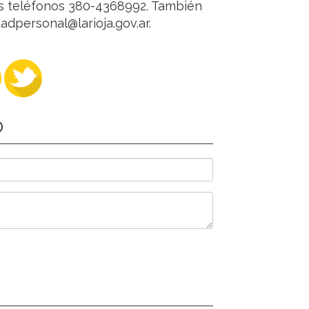
os teléfonos 380-4368992. También
adpersonal@larioja.gov.ar.
O