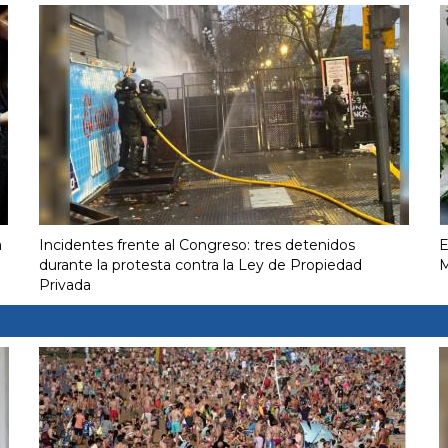
a
Incidentes frente al Congreso: tres detenidos
E
durante la protesta contra la Ley de Propiedad
M
Privada