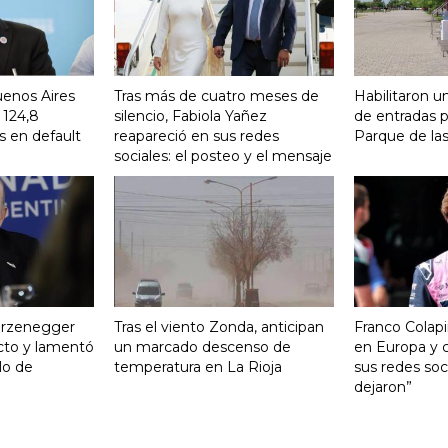
uenos Aires
Tras más de cuatro meses de
Habilitaron u
 124,8
silencio, Fabiola Yañez
de entradas p
s en default
reapareció en sus redes
Parque de la
sociales: el posteo y el mensaje
turzenegger
Tras el viento Zonda, anticipan
Franco Colapi
cto y lamentó
un marcado descenso de
en Europa y c
ulo de
temperatura en La Rioja
sus redes soci
dejaron”