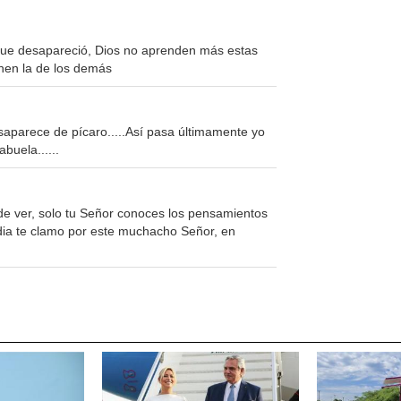
rque desapareció, Dios no aprenden más estas
inen la de los demás
aparece de pícaro.....Así pasa últimamente yo
buela......
de ver, solo tu Señor conoces los pensamientos
rdia te clamo por este muchacho Señor, en