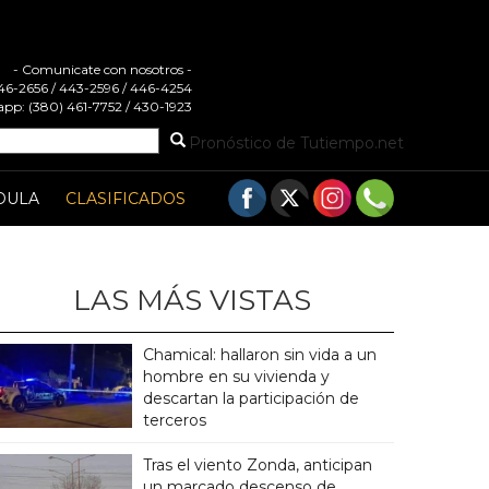
- Comunicate con nosotros -
 446-2656 / 443-2596 / 446-4254
pp: (380) 461-7752 / 430-1923
Pronóstico de Tutiempo.net
DULA
CLASIFICADOS
LAS MÁS VISTAS
Chamical: hallaron sin vida a un
hombre en su vivienda y
descartan la participación de
terceros
Tras el viento Zonda, anticipan
un marcado descenso de