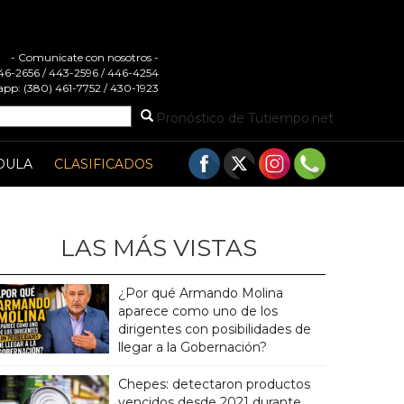
- Comunicate con nosotros -
 446-2656 / 443-2596 / 446-4254
pp: (380) 461-7752 / 430-1923
Pronóstico de Tutiempo.net
DULA
CLASIFICADOS
LAS MÁS VISTAS
¿Por qué Armando Molina
aparece como uno de los
dirigentes con posibilidades de
llegar a la Gobernación?
Chepes: detectaron productos
vencidos desde 2021 durante