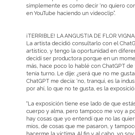
simplemente es como decir ‘no quiero conta
en YouTube haciendo un videoclip”.
¡TERRIBLE! LA ANGUSTIA DE FLOR VIGN
La artista decidió consultarlo con el Cha
artístico, y tengo la oportunidad en dife
decidí ser productora porque en un mome
más, hace poco lo hablé con ChatGPT de 
tenía turno. Le dije: ¿será que no me gusta
ChatGPT me decía: ‘no, tranqui, es la indust
por ahí, lo que no te gusta, es la exposición
“La exposición tiene ese lado de que está
cuerpo y alma, pero tampoco me voy a pon
hay cosas que yo entendí que no las quie
míos, de cosas que me pasaron, y tampoco
hacerme la víctima. Al fin y al cabo, yo soy