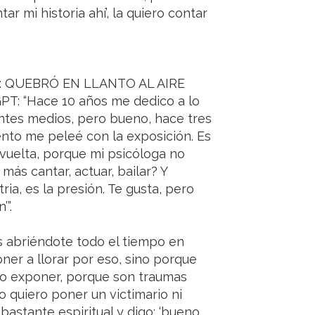
r mi historia ahí’, la quiero contar
A: QUEBRÓ EN LLANTO AL AIRE
tGPT: “Hace 10 años me dedico a lo
rentes medios, pero bueno, hace tres
nto me peleé con la exposición. Es
vuelta, porque mi psicóloga no
 más cantar, actuar, bailar? Y
ria, es la presión. Te gusta, pero
’”.
s abriéndote todo el tiempo en
er a llorar por eso, sino porque
ro exponer, porque son traumas
 quiero poner un victimario ni
 bastante espiritual y digo: ‘bueno,