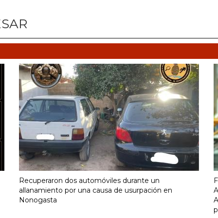
ESAR
Recuperaron dos automóviles durante un
F
allanamiento por una causa de usurpación en
A
Nonogasta
A
p