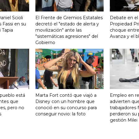
aniel Scioli
El Frente de Gremios Estatales
Debate en el
 Fassi en su
decretó el "estado de alerta y
Propiedad Pri
 Tapia
movilización" ante las
choque entre
"sistemáticas agresiones" del
Avanza y el b
Gobierno
 pueblo está
Marta Fort contó que viajó a
Empleo en re
ntes que
Disney con un hombre que
advierten qu
res, pero no
conoció en su concurso para
trabajadores 
s
conseguir novio: la foto
perdieron su 
gestión Milei