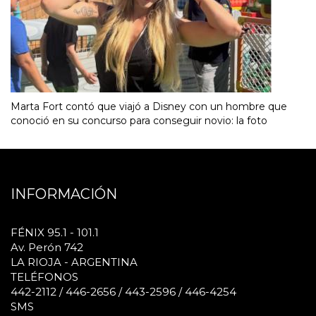
Marta Fort contó que viajó a Disney con un hombre que
conoció en su concurso para conseguir novio: la foto
INFORMACIÓN
FÉNIX 95.1 - 101.1
Av. Perón 742
LA RIOJA - ARGENTINA
TELÉFONOS
442-2112 / 446-2656 / 443-2596 / 446-4254
SMS