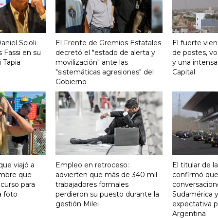
aniel Scioli
El Frente de Gremios Estatales
El fuerte vie
 Fassi en su
decretó el "estado de alerta y
de postes, vo
 Tapia
movilización" ante las
y una intensa
"sistemáticas agresiones" del
Capital
Gobierno
que viajó a
Empleo en retroceso:
El titular de 
ombre que
advierten que más de 340 mil
confirmó qu
curso para
trabajadores formales
conversacion
a foto
perdieron su puesto durante la
Sudamérica y
gestión Milei
expectativa p
Argentina