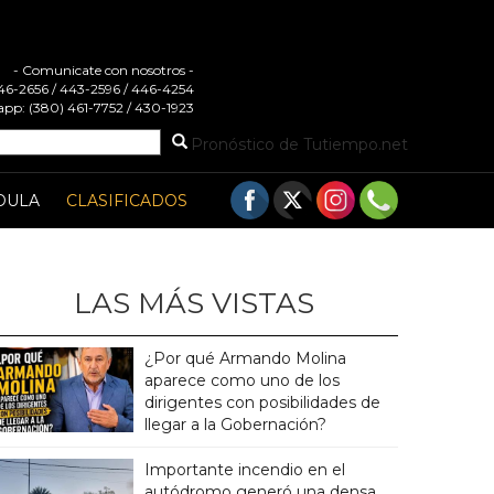
- Comunicate con nosotros -
 446-2656 / 443-2596 / 446-4254
pp: (380) 461-7752 / 430-1923
Pronóstico de Tutiempo.net
DULA
CLASIFICADOS
LAS MÁS VISTAS
¿Por qué Armando Molina
aparece como uno de los
dirigentes con posibilidades de
llegar a la Gobernación?
Importante incendio en el
autódromo generó una densa