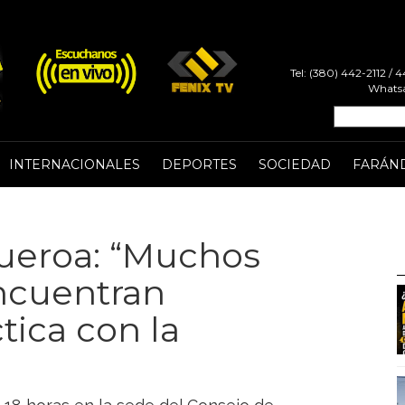
Tel: (380) 442-2112 /
Whatsa
INTERNACIONALES
DEPORTES
SOCIEDAD
FARÁN
ueroa: “Muchos
encuentran
tica con la