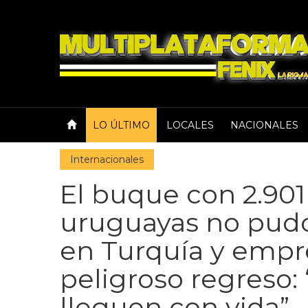
LO ÚLTIMO
LOCALES
NACIONALES
Internacionales
El buque con 2.901
uruguayas no pud
en Turquía y emp
peligroso regreso: 
lleguen con vida”