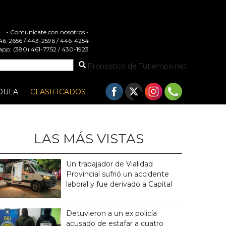
- Comunicate con nosotros -
 446-2656 / 443-2596 / 446-4254
pp: (380) 461-7752 / 430-1923
Pronóstico de Tutiempo.net
DULA
CLASIFICADOS
LAS MÁS VISTAS
Un trabajador de Vialidad
Provincial sufrió un accidente
laboral y fue derivado a Capital
Detuvieron a un ex policía
acusado de estafar a cuatro