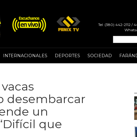
Tel: (380) 442-2112 /
Whatsa
INTERNACIONALES
DEPORTES
SOCIEDAD
FARÁN
 vacas
o desembarcar
rende un
“Difícil que