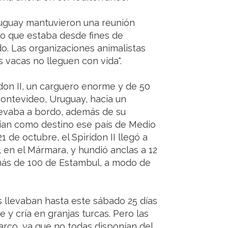
Uruguay mantuvieron una reunión
rco que estaba desde fines de
o. Las organizaciones animalistas
as vacas no lleguen con vida".
idon II, un carguero enorme y de 50
ontevideo, Uruguay, hacia un
levaba a bordo, además de su
nían como destino ese país de Medio
 de octubre, el Spiridon II llegó a
 en el Mármara, y hundió anclas a 12
 más de 100 de Estambul, a modo de
s llevaban hasta este sábado 25 días
 y cría en granjas turcas. Pero las
arco, ya que no todas disponían del