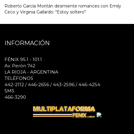
Roberto García Moritán desmiente romances con Emily
Ceco y Virginia Gallardo: "Estoy soltero"
INFORMACIÓN
FÉNIX 95.1 - 101.1
Av. Perón 742
LA RIOJA - ARGENTINA
TELÉFONOS
442-2112 / 446-2656 / 443-2596 / 446-4254
SMS
466-3290