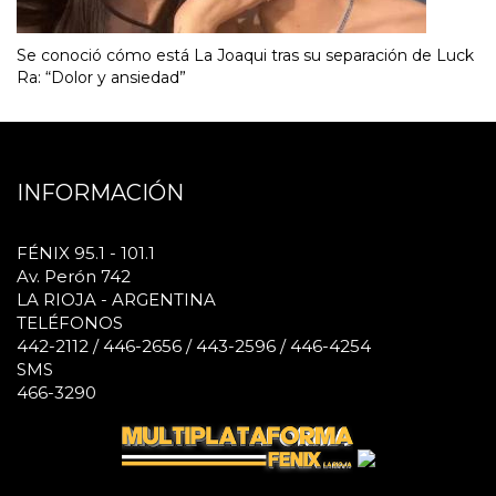
Se conoció cómo está La Joaqui tras su separación de Luck
Ra: “Dolor y ansiedad”
INFORMACIÓN
FÉNIX 95.1 - 101.1
Av. Perón 742
LA RIOJA - ARGENTINA
TELÉFONOS
442-2112 / 446-2656 / 443-2596 / 446-4254
SMS
466-3290