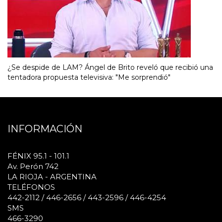
¿Se despide de LAM? Ángel de Brito reveló que recibió una
tentadora propuesta televisiva: "Me sorprendió"
INFORMACIÓN
FÉNIX 95.1 - 101.1
Av. Perón 742
LA RIOJA - ARGENTINA
TELÉFONOS
442-2112 / 446-2656 / 443-2596 / 446-4254
SMS
466-3290