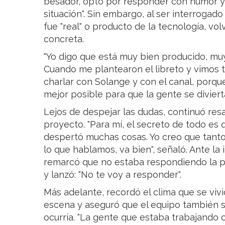
besador, optó por responder con humor y
situación". Sin embargo, al ser interrogad
fue "real" o producto de la tecnología, vol
concreta.
"Yo digo que está muy bien producido, mu
Cuando me plantearon el libreto y vimos 
charlar con Solange y con el canal, porq
mejor posible para que la gente se divierta
Lejos de despejar las dudas, continuó resa
proyecto. "Para mí, el secreto de todo es 
despertó muchas cosas. Yo creo que tanto 
lo que hablamos, va bien", señaló. Ante la i
remarcó que no estaba respondiendo la pr
y lanzó: "No te voy a responder".
Más adelante, recordó el clima que se viv
escena y aseguró que el equipo también s
ocurría. "La gente que estaba trabajando