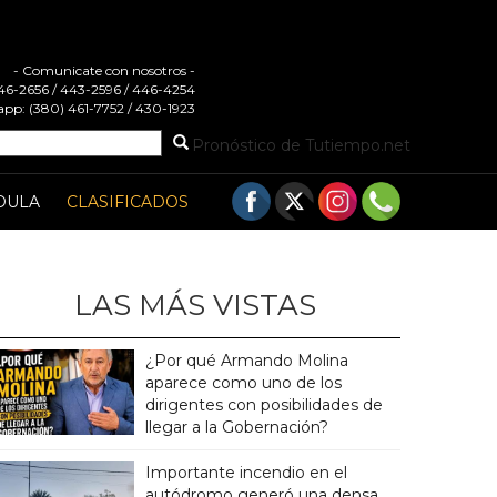
- Comunicate con nosotros -
 446-2656 / 443-2596 / 446-4254
pp: (380) 461-7752 / 430-1923
Pronóstico de Tutiempo.net
DULA
CLASIFICADOS
LAS MÁS VISTAS
¿Por qué Armando Molina
aparece como uno de los
dirigentes con posibilidades de
llegar a la Gobernación?
Importante incendio en el
autódromo generó una densa