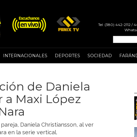
Tel: (380) 442-2112 /
Whatsa
INTERNACIONALES
DEPORTES
SOCIEDAD
FARÁN
ción de Daniela
r a Maxi López
Nara
pareja, Daniela Christiansson, al ver
 en la serie vertical.