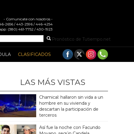
- Comunicate con nosotros -
 446-2656 / 443-2596 / 446-4254
pp: (380) 461-7752 / 430-1923
Pronóstico de Tutiempo.net
DULA
CLASIFICADOS
LAS MÁS VISTAS
Chamical: hallaron sin vida a un
hombre en su vivienda y
descartan la participación de
terceros
Así fue la noche con Facundo
Moyano, según Candela