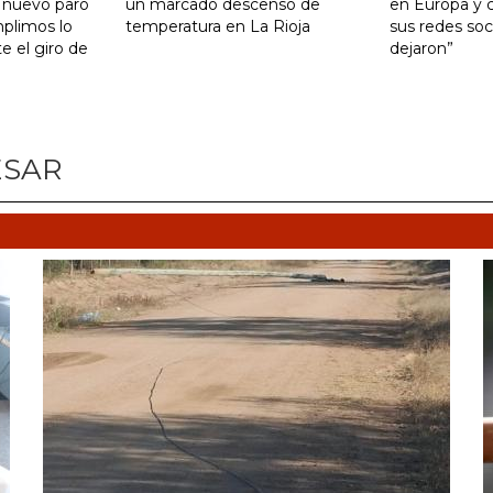
 nuevo paro
un marcado descenso de
en Europa y c
mplimos lo
temperatura en La Rioja
sus redes soci
 el giro de
dejaron”
ESAR