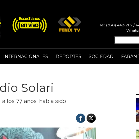
Tel: (380) 442-2112 /
Whatsa
INTERNACIONALES
DEPORTES
SOCIEDAD
FARÁN
dio Solari
 a los 77 años; había sido