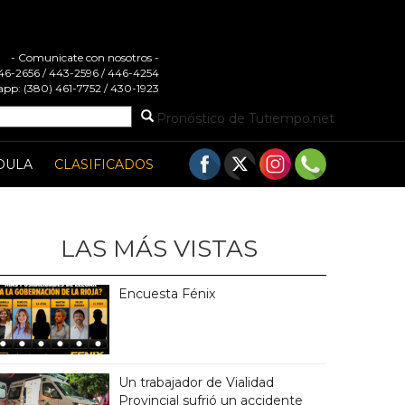
- Comunicate con nosotros -
 446-2656 / 443-2596 / 446-4254
pp: (380) 461-7752 / 430-1923
Pronóstico de Tutiempo.net
DULA
CLASIFICADOS
LAS MÁS VISTAS
Encuesta Fénix
Un trabajador de Vialidad
Provincial sufrió un accidente