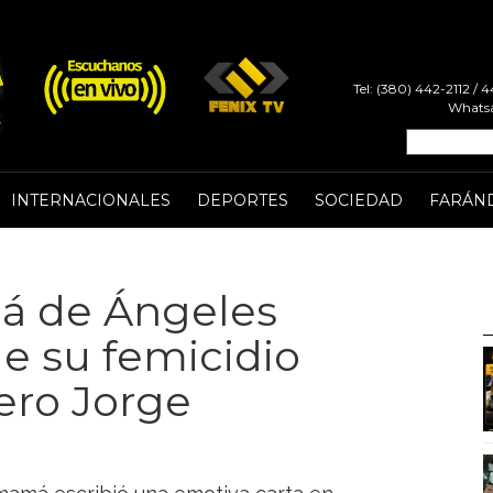
Tel: (380) 442-2112 /
Whatsa
INTERNACIONALES
DEPORTES
SOCIEDAD
FARÁN
má de Ángeles
e su femicidio
ero Jorge