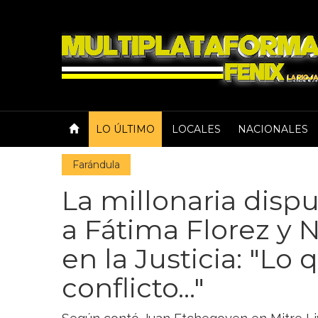
LO ÚLTIMO
LOCALES
NACIONALES
Farándula
La millonaria disp
a Fátima Florez y 
en la Justicia: "L
conflicto..."