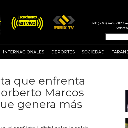
Tel: (380) 442-2112 /
Whatsa
INTERNACIONALES
DEPORTES
SOCIEDAD
FARÁN
uta que enfrenta
Norberto Marcos
o que genera más