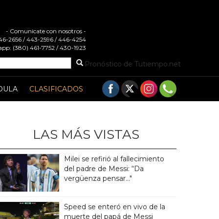
- Comunicate con nosotros -
 446-2656 / 443-2596 / 446-4254
pp: (380) 461-7752 / 430-1923
Pronóstico de Tutiempo.net
DULA
CLASIFICADOS
LAS MÁS VISTAS
Milei se refirió al fallecimiento
del padre de Messi: “Da
vergüenza pensar..."
Speed se enteró en vivo de la
muerte del papá de Messi