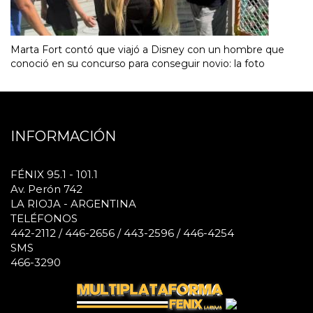
Marta Fort contó que viajó a Disney con un hombre que
conoció en su concurso para conseguir novio: la foto
INFORMACIÓN
FÉNIX 95.1 - 101.1
Av. Perón 742
LA RIOJA - ARGENTINA
TELÉFONOS
442-2112 / 446-2656 / 443-2596 / 446-4254
SMS
466-3290