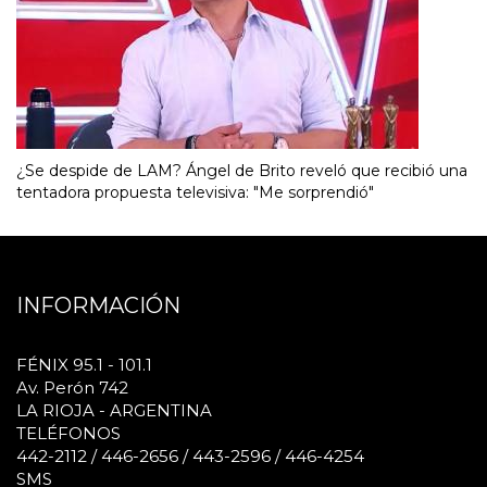
¿Se despide de LAM? Ángel de Brito reveló que recibió una
tentadora propuesta televisiva: "Me sorprendió"
INFORMACIÓN
FÉNIX 95.1 - 101.1
Av. Perón 742
LA RIOJA - ARGENTINA
TELÉFONOS
442-2112 / 446-2656 / 443-2596 / 446-4254
SMS