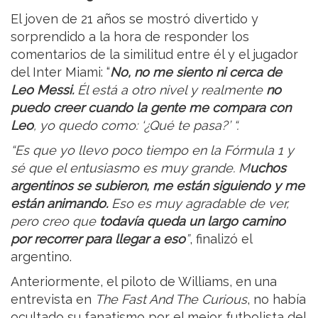
El joven de 21 años se mostró divertido y
sorprendido a la hora de responder los
comentarios de la similitud entre él y el jugador
del Inter Miami: “
No, no me siento ni cerca de
Leo Messi.
Él está a otro nivel y realmente
no
puedo creer cuando la gente me compara con
Leo
, yo quedo como: ‘¿Qué te pasa?’ “.
“Es que yo llevo poco tiempo en la Fórmula 1 y
sé que el entusiasmo es muy grande. M
uchos
argentinos se subieron, me están siguiendo y me
están animando.
Eso es muy agradable de ver,
pero creo que
todavía queda un largo camino
por recorrer para llegar a eso
”
, finalizó el
argentino.
Anteriormente, el piloto de Williams, en una
entrevista en
The Fast And The Curious
, no había
ocultado su fanatismo por el mejor futbolista del