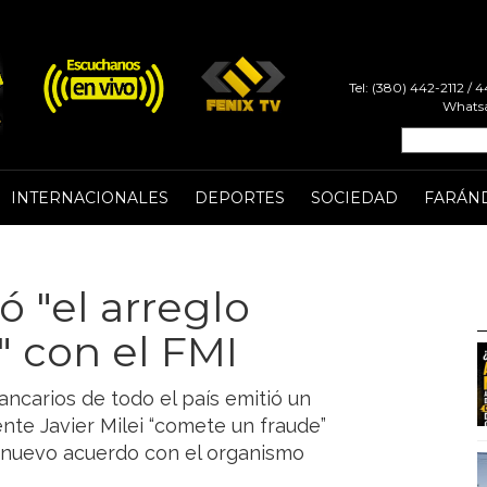
Tel: (380) 442-2112 /
Whatsa
INTERNACIONALES
DEPORTES
SOCIEDAD
FARÁN
ó "el arreglo
" con el FMI
ancarios de todo el país emitió un
te Javier Milei “comete un fraude”
un nuevo acuerdo con el organismo