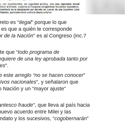
eto es “
ilegal
” porque lo que
 es que a quién le corresponde
or de la Nación
” es al Congreso (inc.7
te que “
todo programa de
equiere de una ley aprobada tanto por
res
”.
de este
arreglo “no se hacen conocer
”
tivos nacionales
”, y señalaron que
o Nación y un “mayor ajuste”
antesco fraude
”, que lleva al país hacia
nuevo acuerdo entre Milei y las
dato y los sucesivos, “
cogobernarán
”