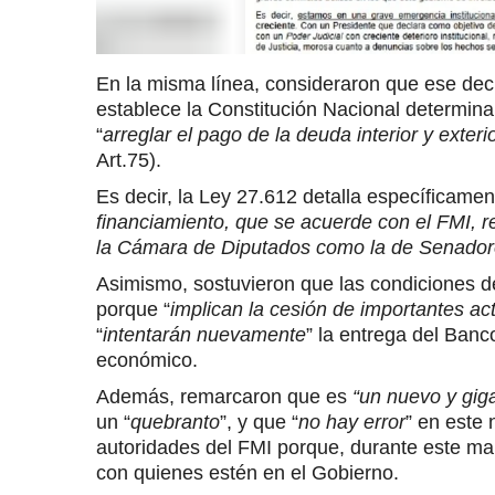
En la misma línea, consideraron que ese decr
establece la Constitución Nacional determina
“
arreglar el pago de la deuda interior y exteri
Art.75).
Es decir, la Ley 27.612 detalla específicamen
financiamiento, que se acuerde con el FMI, r
la Cámara de Diputados como la de Senado
Asimismo, sostuvieron que las condiciones 
porque “
implican la cesión de importantes ac
“
intentarán nuevamente
” la entrega del Banc
económico.
Además, remarcaron que es
“un nuevo y gig
un “
quebranto
”, y que “
no hay error
” en este 
autoridades del FMI porque, durante este man
con quienes estén en el Gobierno.