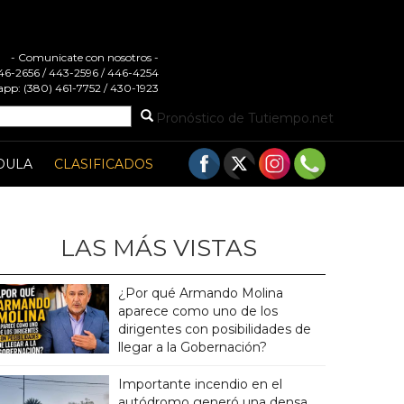
- Comunicate con nosotros -
 446-2656 / 443-2596 / 446-4254
pp: (380) 461-7752 / 430-1923
Pronóstico de Tutiempo.net
DULA
CLASIFICADOS
LAS MÁS VISTAS
¿Por qué Armando Molina
aparece como uno de los
dirigentes con posibilidades de
llegar a la Gobernación?
Importante incendio en el
autódromo generó una densa