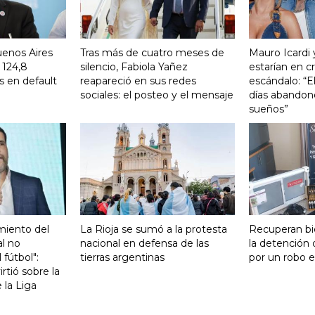
uenos Aires
Tras más de cuatro meses de
Mauro Icardi 
 124,8
silencio, Fabiola Yañez
estarían en cri
s en default
reapareció en sus redes
escándalo: “E
sociales: el posteo y el mensaje
días abandonó
sueños”
miento del
La Rioja se sumó a la protesta
Recuperan bi
al no
nacional en defensa de las
la detención
 fútbol":
tierras argentinas
por un robo e
rtió sobre la
e la Liga