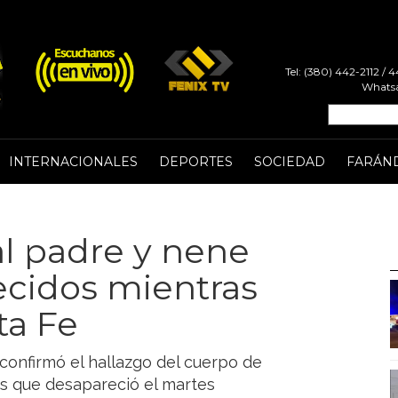
Tel: (380) 442-2112 /
Whatsa
INTERNACIONALES
DEPORTES
SOCIEDAD
FARÁN
al padre y nene
ecidos mientras
ta Fe
 confirmó el hallazgo del cuerpo de
s que desapareció el martes