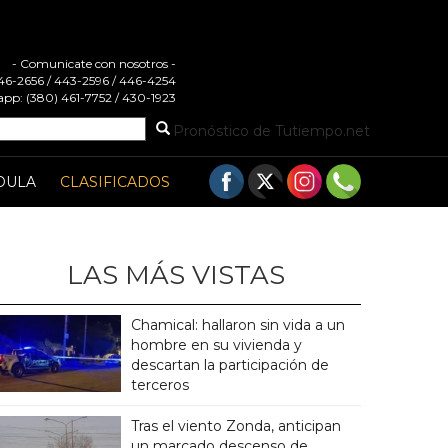
- Comunicate con nosotros -
 446-2656 / 443-2596 / 446-4254
pp: (380) 461-7752 / 430-1923
Pronóstico de Tutiempo.net
DULA
CLASIFICADOS
LAS MÁS VISTAS
Chamical: hallaron sin vida a un
hombre en su vivienda y
descartan la participación de
terceros
Tras el viento Zonda, anticipan
un marcado descenso de