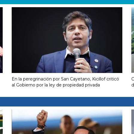
En la peregrinación por San Cayetano, Kicillof criticó
C
al Gobierno por la ley de propiedad privada
d