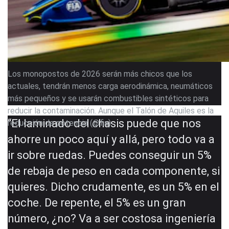
Los monopostos de 2026 serán más chicos que los
actuales, tendrán menos carga aerodinámica, neumáticos
más pequeños y se usarán combustibles sintéticos para
reducir la contaminación. Aunque el Talón de Aquiles es la
“El laminado del chasis puede que nos
reducción de potencia (@fia)
ahorre un poco aquí y allá, pero todo va a
ir sobre ruedas. Puedes conseguir un 5%
de rebaja de peso en cada componente, si
quieres. Dicho crudamente, es un 5% en el
coche. De repente, el 5% es un gran
número, ¿no? Va a ser costosa ingeniería