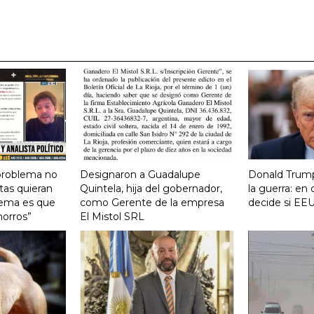
 problema no
Designaron a Guadalupe
Donald Trump
tas quieran
Quintela, hija del gobernador,
la guerra: e
lema es que
como Gerente de la empresa
decide si EEU
horros”
El Mistol SRL