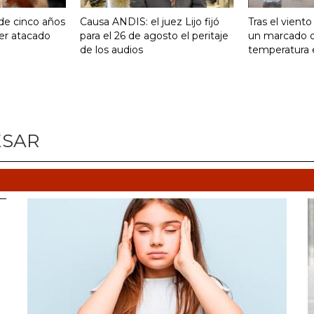
 de cinco años
Causa ANDIS: el juez Lijo fijó
Tras el vient
ser atacado
para el 26 de agosto el peritaje
un marcado 
de los audios
temperatura 
ESAR