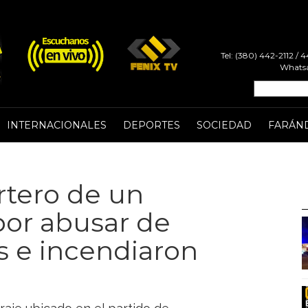
Tel: (380) 442-2112 /
Whatsa
INTERNACIONALES
DEPORTES
SOCIEDAD
FARÁN
rtero de un
 por abusar de
s e incendiaron