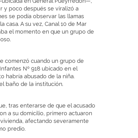
a —ubicada en General Pueyrredón—,
 y poco después se viralizó a
nes se podía observar las llamas
a casa. A su vez, Canal 10 de Mar
raba el momento en que un grupo de
oso.
ente comenzó cuando un grupo de
Infantes Nº 918 ubicado en el
to habría abusado de la niña.
 baño de la institución.
ue, tras enterarse de que el acusado
ron a su domicilio, primero actuaron
a vivienda, afectando severamente
mo predio.