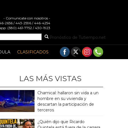
- Comunicate con nosotros -
 446-2656 / 443-2596 / 446-4254
pp: (380) 461-7752 / 430-1923
Pronóstico de Tutiempo.net
DULA
CLASIFICADOS
LAS MÁS VISTAS
Chamical: hallaron sin vida a un
hombre en su vivienda y
descartan la participación de
terceros
¿Quién dijo que Ricardo
Quintela está fuera de la carrera