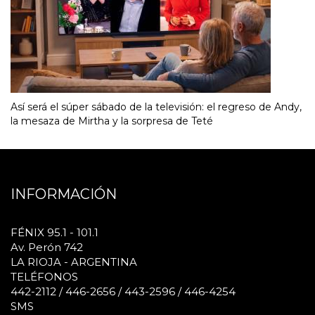
Así será el súper sábado de la televisión: el regreso de Andy,
la mesaza de Mirtha y la sorpresa de Teté
INFORMACIÓN
FÉNIX 95.1 - 101.1
Av. Perón 742
LA RIOJA - ARGENTINA
TELÉFONOS
442-2112 / 446-2656 / 443-2596 / 446-4254
SMS