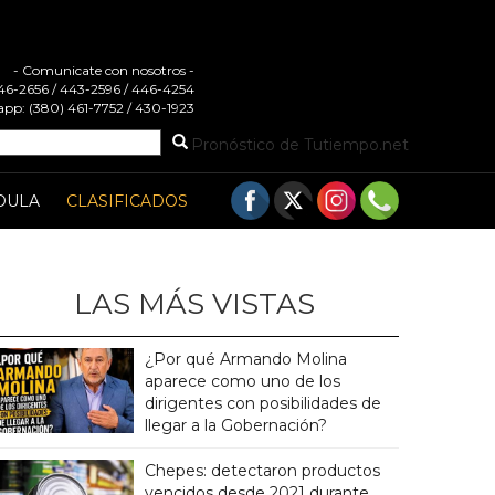
- Comunicate con nosotros -
 446-2656 / 443-2596 / 446-4254
pp: (380) 461-7752 / 430-1923
Pronóstico de Tutiempo.net
DULA
CLASIFICADOS
LAS MÁS VISTAS
¿Por qué Armando Molina
aparece como uno de los
dirigentes con posibilidades de
llegar a la Gobernación?
Chepes: detectaron productos
vencidos desde 2021 durante