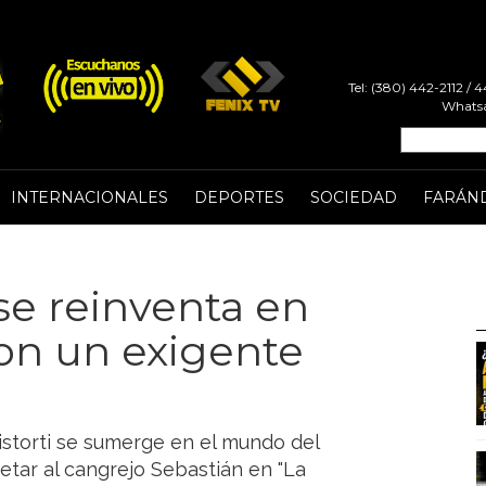
Tel: (380) 442-2112 /
Whatsa
INTERNACIONALES
DEPORTES
SOCIEDAD
FARÁN
 se reinventa en
con un exigente
 Listorti se sumerge en el mundo del
etar al cangrejo Sebastián en "La