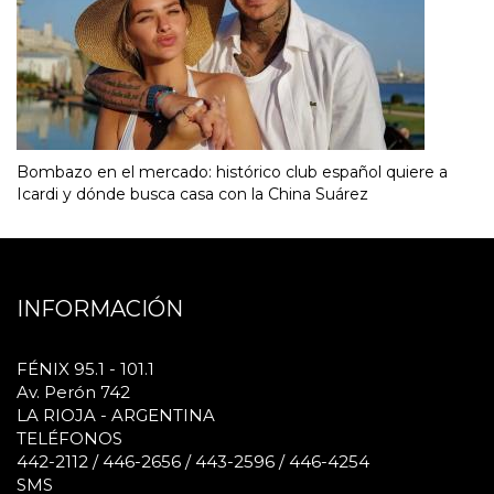
Bombazo en el mercado: histórico club español quiere a
Icardi y dónde busca casa con la China Suárez
INFORMACIÓN
FÉNIX 95.1 - 101.1
Av. Perón 742
LA RIOJA - ARGENTINA
TELÉFONOS
442-2112 / 446-2656 / 443-2596 / 446-4254
SMS