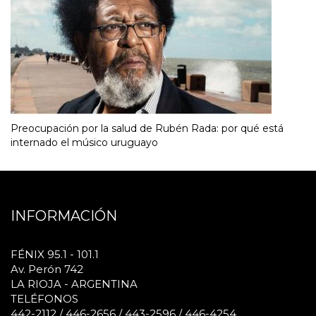
Preocupación por la salud de Rubén Rada: por qué está
internado el músico uruguayo
INFORMACIÓN
FÉNIX 95.1 - 101.1
Av. Perón 742
LA RIOJA - ARGENTINA
TELÉFONOS
442-2112 / 446-2656 / 443-2596 / 446-4254