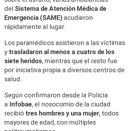
del
Sistema de Atención Médica de
Emergencia (SAME)
acudieron
0
rápidamente al lugar.
seconds
of
23
Los paramédicos asistieron a las víctimas
seconds
Volume
90%
y
trasladaron al menos a cuatro de los
siete heridos
, mientras que el resto fue
por iniciativa propia a diversos centros de
salud.
Según confirmaron desde la Policía
a
Infobae
, el nosocomio de la ciudad
recibió
tres hombres y una mujer
, todos
mayores de edad, con múltiples