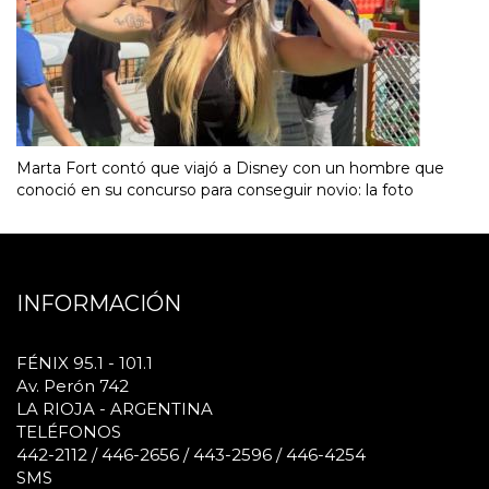
Marta Fort contó que viajó a Disney con un hombre que
conoció en su concurso para conseguir novio: la foto
INFORMACIÓN
FÉNIX 95.1 - 101.1
Av. Perón 742
LA RIOJA - ARGENTINA
TELÉFONOS
442-2112 / 446-2656 / 443-2596 / 446-4254
SMS