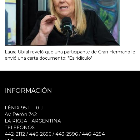
Laura Ubfal reveló que una participante de Gran Hermano le
envió una carta documento: "Es ridículo"
INFORMACIÓN
FÉNIX 95.1 - 101.1
Av. Perón 742
LA RIOJA - ARGENTINA
TELÉFONOS
442-2112 / 446-2656 / 443-2596 / 446-4254