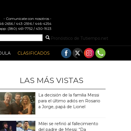
- Comunicate con nosotros -
 446-2656 / 443-2596 / 446-4254
pp: (380) 461-7752 / 430-1923
Pronóstico de Tutiempo.net
DULA
CLASIFICADOS
LAS MÁS VISTAS
La decisión de la familia Messi
para el último adiós en Rosario
a Jorge, papá de Lionel
Milei se refirió al fallecimiento
del padre de Messi: “Da