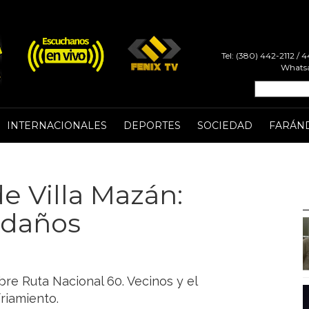
Tel: (380) 442-2112 /
Whatsa
INTERNACIONALES
DEPORTES
SOCIEDAD
FARÁN
e Villa Mazán:
n daños
re Ruta Nacional 60. Vecinos y el
riamiento.