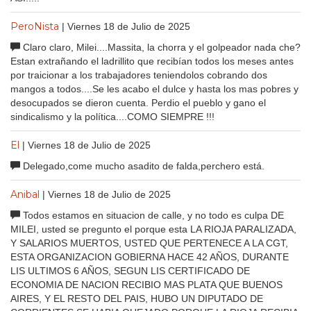
PeroNista
| Viernes 18 de Julio de 2025
Claro claro, Milei....Massita, la chorra y el golpeador nada che?
Estan extrañando el ladrillito que recibían todos los meses antes
por traicionar a los trabajadores teniendolos cobrando dos
mangos a todos....Se les acabo el dulce y hasta los mas pobres y
desocupados se dieron cuenta. Perdio el pueblo y gano el
sindicalismo y la política....COMO SIEMPRE !!!
El
| Viernes 18 de Julio de 2025
Delegado,come mucho asadito de falda,perchero está.
Anibal
| Viernes 18 de Julio de 2025
Todos estamos en situacion de calle, y no todo es culpa DE
MILEI, usted se pregunto el porque esta LA RIOJA PARALIZADA,
Y SALARIOS MUERTOS, USTED QUE PERTENECE A LA CGT,
ESTA ORGANIZACION GOBIERNA HACE 42 AÑOS, DURANTE
LIS ULTIMOS 6 AÑOS, SEGUN LIS CERTIFICADO DE
ECONOMIA DE NACION RECIBIO MAS PLATA QUE BUENOS
AIRES, Y EL RESTO DEL PAIS, HUBO UN DIPUTADO DE