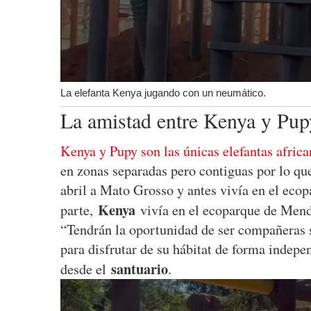
La elefanta Kenya jugando con un neumático.
La amistad entre Kenya y Pup
Kenya y Pupy son las únicas elefantas afric
en zonas separadas pero contiguas por lo qu
abril a Mato Grosso y antes vivía en el eco
Kenya
parte,
vivía en el ecoparque de Mendo
“Tendrán la oportunidad de ser compañeras si
para disfrutar de su hábitat de forma indepen
santuario
desde el
.