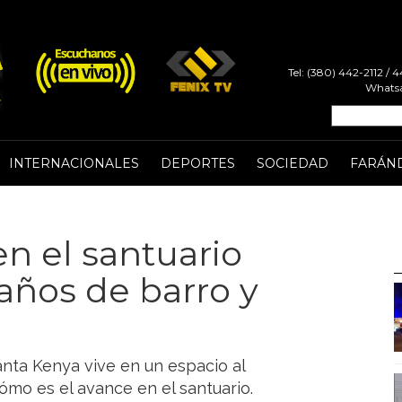
Tel: (380) 442-2112 /
Whatsa
INTERNACIONALES
DEPORTES
SOCIEDAD
FARÁN
en el santuario
baños de barro y
anta Kenya vive en un espacio al
Cómo es el avance en el santuario.