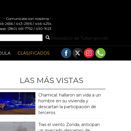
- Comunicate con nosotros -
 446-2656 / 443-2596 / 446-4254
pp: (380) 461-7752 / 430-1923
Pronóstico de Tutiempo.net
DULA
CLASIFICADOS
LAS MÁS VISTAS
Chamical: hallaron sin vida a un
hombre en su vivienda y
descartan la participación de
terceros
Tras el viento Zonda, anticipan
un marcado descenso de